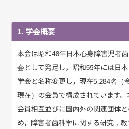
法人概要
1. 学会概要
会 員
本会は昭和48年日本心身障害児者
会として発足し，昭和59年には日
アクセス・お問い合わ
学会と名称変更し，現在5,284名（令
現在）の会員で構成されています。
ENGLISH
会員相互並びに国内外の関連団体と
め，障害者歯科学に関する研究，教