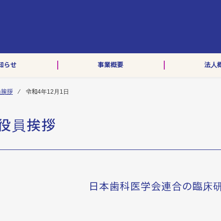
HOME
お知らせ
事業概要
法人概要
会 員
知らせ
事業概要
法人
アクセス・お問い合わせ
員挨拶
⁄ 令和4年12月1日
役員挨拶
ENGLISH
日本歯科医学会連合の臨床