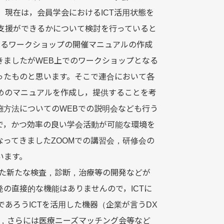
現在は，会員学会におけるICT活用状態を
支援ができるかについて検討を行っていると
するワークショップの開催マニュアルの作成
きましたがWEB上でのワークショップとなる
ったものと思います。そこで連合において各
めのマニュアルを作成し，提供することを考
施方法についてのWEBでの説明会なども行う
で，かつ効率の良い学会活動が可能な環境を
ってきましたZOOMでの講習会，研修会の
います。
いた新たな検査，診断，治療等の開発などが
の直接的な機能はありませんので，ICTに
あろうICTを活用した機器（企業が言うDX
催，さらには医療ニーズマッチング会等など