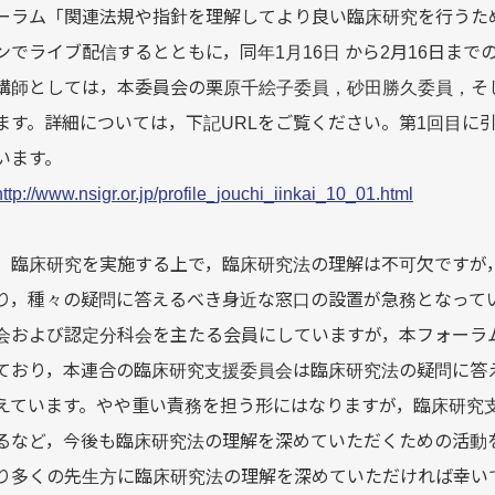
ーラム「関連法規や指針を理解してより良い臨床研究を行うた
ンでライブ配信するとともに，同年1月16日 から2月16日ま
講師としては，本委員会の栗原千絵子委員，砂田勝久委員，そ
ます。詳細については，下記URLをご覧ください。第1回目に
います。
http://www.nsigr.or.jp/profile_jouchi_iinkai_10_01.html
臨床研究を実施する上で，臨床研究法の理解は不可欠ですが
り，種々の疑問に答えるべき身近な窓口の設置が急務となって
会および認定分科会を主たる会員にしていますが，本フォーラ
ており，本連合の臨床研究支援委員会は臨床研究法の疑問に答
えています。やや重い責務を担う形にはなりますが，臨床研究
るなど，今後も臨床研究法の理解を深めていただくための活動
り多くの先生方に臨床研究法の理解を深めていただければ幸い