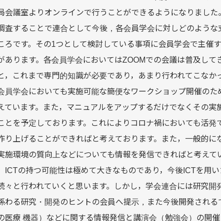
局会議室よりオンラインで行うことができるようになりました。
調査することで連合として今後，各会員学会に対しどのような
ころです。その1つとして検討している事項に会員学会で主催
があります。各会員学会においてはZOOMでの会議は普及して
と，これまで専門的知識が必要であり，あまり行われてこなか
会員学会においても実施可能な簡便なワークショップ開催のた
えています。また，マニュアルをアップするだけでなくその実
ことを予定しております。これによりコロナ禍においても活発
作り上げることができればと考えております。また，一般的にな
実施環境の質向上などについても情報を発信できればと考えて
ICTの持つ可能性は極めて大きなものであり，今後ICTを用
続々と行われていくと思います。しかし，学会連合には研究開発
係わる研究・開発のヒントの会員へ提示，また今後開発されるで
の医療 機器）などに関する情報発信と講演会（勉強会）の開