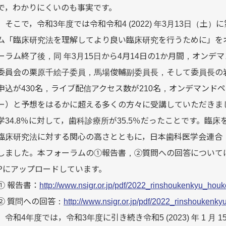
で，わかりにくいのも事実です。
そこで，令和3年度では令和令和4 (2022) 年3月13日（土
ム「臨床研究法を理解してより良い臨床研究を行うために」を
ーラム終了後，同 年3月15日から4月14日の1か月間，オン
委員会の栗原千絵子委員，馬場俊輔副委員長，そして委員長の
申込が430名，ライブ配信アクセス数が210名，オンデマンドペ
ー）と予想をはるかに超える多くの方々に受講していただきま
学34.8％に対して，歯科診療所が35.5％だったことです。
臨床研究法に対する関心の高さとともに，日本歯科医学会連合
しました。本フォーラムの①報告書，②質問への回答については
Pにアップロードしています。
① 報告書：
http://www.nsigr.or.jp/pdf/2022_rinshoukenkyu_hou
② 質問への回答：
http://www.nsigr.or.jp/pdf/2022_rinshoukenk
令和4年度では，令和3年度に引き続き令和5 (2023) 年 1 月