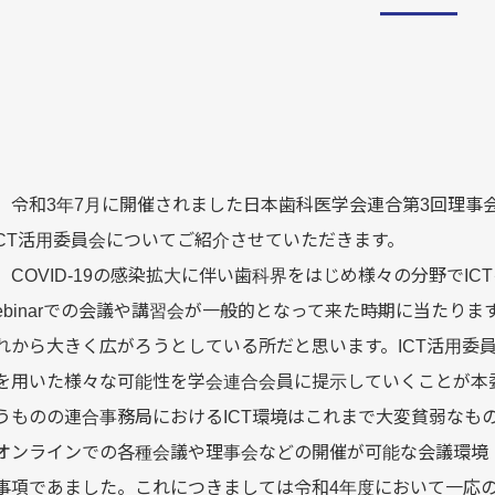
令和3年7月に開催されました日本歯科医学会連合第3回理事会
CT活用委員会についてご紹介させていただきます。
COVID-19の感染拡大に伴い歯科界をはじめ様々の分野でIC
ebinarでの会議や講習会が一般的となって来た時期に当たりま
れから大きく広がろうとしている所だと思います。ICT活用委員
を用いた様々な可能性を学会連合会員に提示していくことが本
うものの連合事務局におけるICT環境はこれまで大変貧弱なも
オンラインでの各種会議や理事会などの開催が可能な会議環境
事項であました。これにつきましては令和4年度において一応