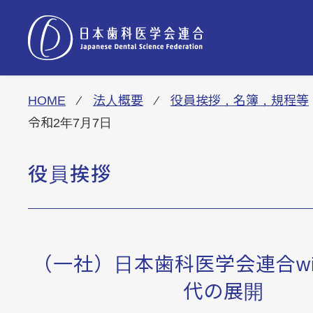
HOME
⁄
法人概要
⁄
役員挨拶，名簿，規程等
HOME
令和2年7月7日
役員挨拶
お知らせ
（一社）日本歯科医学会連合wi
事業概要
代の展開